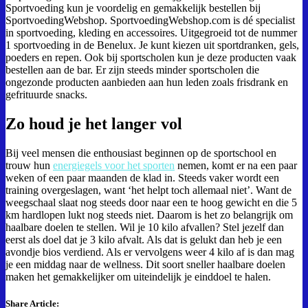
Sportvoeding kun je voordelig en gemakkelijk bestellen bij
SportvoedingWebshop. SportvoedingWebshop.com is dé specialist
in sportvoeding, kleding en accessoires. Uitgegroeid tot de nummer
1 sportvoeding in de Benelux. Je kunt kiezen uit sportdranken, gels,
poeders en repen. Ook bij sportscholen kun je deze producten vaak
bestellen aan de bar. Er zijn steeds minder sportscholen die
ongezonde producten aanbieden aan hun leden zoals frisdrank en
gefrituurde snacks.
Zo houd je het langer vol
Bij veel mensen die enthousiast beginnen op de sportschool en
trouw hun
energiegels voor het sporten
nemen, komt er na een paar
weken of een paar maanden de klad in. Steeds vaker wordt een
training overgeslagen, want ‘het helpt toch allemaal niet’. Want de
weegschaal slaat nog steeds door naar een te hoog gewicht en die 5
km hardlopen lukt nog steeds niet. Daarom is het zo belangrijk om
haalbare doelen te stellen. Wil je 10 kilo afvallen? Stel jezelf dan
eerst als doel dat je 3 kilo afvalt. Als dat is gelukt dan heb je een
avondje bios verdiend. Als er vervolgens weer 4 kilo af is dan mag
je een middag naar de wellness. Dit soort sneller haalbare doelen
maken het gemakkelijker om uiteindelijk je einddoel te halen.
Share Article: