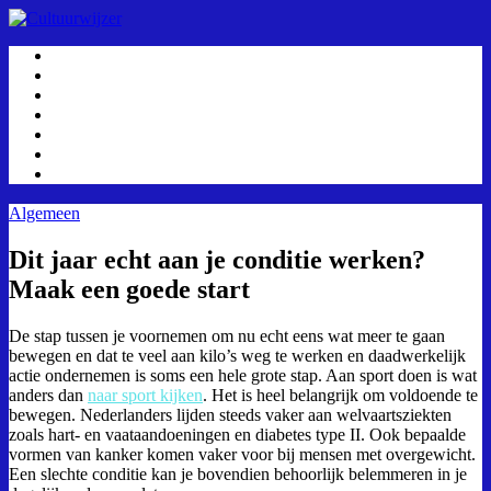
Algemeen
Boeken
Cultuur & Geschiedenis
Films & Series
Muziek
Personen
Over Ons
Algemeen
Dit jaar echt aan je conditie werken?
Maak een goede start
De stap tussen je voornemen om nu echt eens wat meer te gaan
bewegen en dat te veel aan kilo’s weg te werken en daadwerkelijk
actie ondernemen is soms een hele grote stap. Aan sport doen is wat
anders dan
naar sport kijken
. Het is heel belangrijk om voldoende te
bewegen. Nederlanders lijden steeds vaker aan welvaartsziekten
zoals hart- en vaataandoeningen en diabetes type II. Ook bepaalde
vormen van kanker komen vaker voor bij mensen met overgewicht.
Een slechte conditie kan je bovendien behoorlijk belemmeren in je