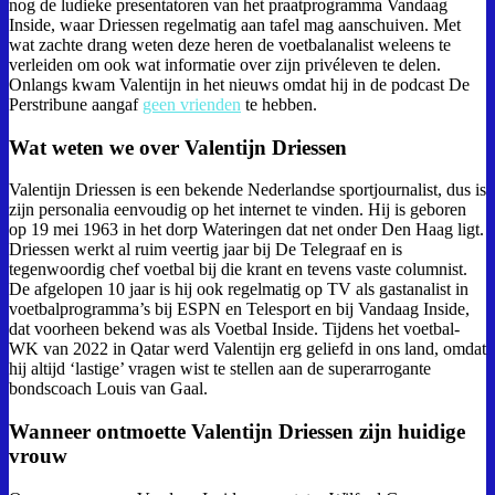
nog de ludieke presentatoren van het praatprogramma Vandaag
Inside, waar Driessen regelmatig aan tafel mag aanschuiven. Met
wat zachte drang weten deze heren de voetbalanalist weleens te
verleiden om ook wat informatie over zijn privéleven te delen.
Onlangs kwam Valentijn in het nieuws omdat hij in de podcast De
Perstribune aangaf
geen vrienden
te hebben.
Wat weten we over Valentijn Driessen
Valentijn Driessen is een bekende Nederlandse sportjournalist, dus is
zijn personalia eenvoudig op het internet te vinden. Hij is geboren
op 19 mei 1963 in het dorp Wateringen dat net onder Den Haag ligt.
Driessen werkt al ruim veertig jaar bij De Telegraaf en is
tegenwoordig chef voetbal bij die krant en tevens vaste columnist.
De afgelopen 10 jaar is hij ook regelmatig op TV als gastanalist in
voetbalprogramma’s bij ESPN en Telesport en bij Vandaag Inside,
dat voorheen bekend was als Voetbal Inside. Tijdens het voetbal-
WK van 2022 in Qatar werd Valentijn erg geliefd in ons land, omdat
hij altijd ‘lastige’ vragen wist te stellen aan de superarrogante
bondscoach Louis van Gaal.
Wanneer ontmoette Valentijn Driessen zijn huidige
vrouw