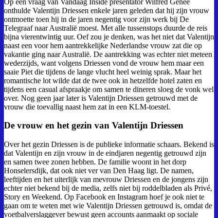
Op een vraag van Vandaag Inside presentator Wilfred Genee
onthulde Valentijn Driessen enkele jaren geleden dat hij zijn vrouw
ontmoette toen hij in de jaren negentig voor zijn werk bij De
Telegraaf naar Australië moest. Met alle tussenstops duurde de reis
bijna vierentwintig uur. Oef zou je denken, was het niet dat Valentijn
naast een voor hem aantrekkelijke Nederlandse vrouw zat die op
vakantie ging naar Australië. De aantrekking was echter niet meteen
wederzijds, want volgens Driessen vond de vrouw hem maar een
saaie Piet die tijdens de lange vlucht heel weinig sprak. Maar het
romantische lot wilde dat de twee ook in hetzelfde hotel zaten en
tijdens een casual afspraakje om samen te dineren sloeg de vonk wel
over. Nog geen jaar later is Valentijn Driessen getrouwd met de
vrouw die toevallig naast hem zat in een KLM-toestel.
De vrouw en het gezin van Valentijn Driessen
Over het gezin Driessen is de publieke informatie schaars. Bekend is
dat Valentijn en zijn vrouw in de eindjaren negentig getrouwd zijn
en samen twee zonen hebben. De familie woont in het dorp
Honselersdijk, dat ook niet ver van Den Haag ligt. De namen,
leeftijden en het uiterlijk van mevrouw Driessen en de jongens zijn
echter niet bekend bij de media, zelfs niet bij roddelbladen als Privé,
Story en Weekend. Op Facebook en Instagram hoef je ook niet te
gaan om te weten met wie Valentijn Driessen getrouwd is, omdat de
voetbalverslaggever bewust geen accounts aanmaakt op sociale