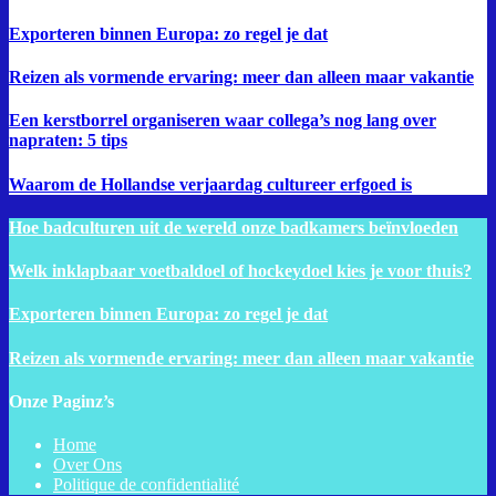
Exporteren binnen Europa: zo regel je dat
Reizen als vormende ervaring: meer dan alleen maar vakantie
Een kerstborrel organiseren waar collega’s nog lang over
napraten: 5 tips
Waarom de Hollandse verjaardag cultureer erfgoed is
Hoe badculturen uit de wereld onze badkamers beïnvloeden
Welk inklapbaar voetbaldoel of hockeydoel kies je voor thuis?
Exporteren binnen Europa: zo regel je dat
Reizen als vormende ervaring: meer dan alleen maar vakantie
Onze Paginz’s
Home
Over Ons
Politique de confidentialité