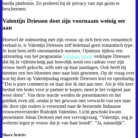
media platforms. Zo probeert hij de privacy van zijn gezin te
beschermen.
Valentijn Driessen doet zijn voornaam weinig eer
aan
Hoewel de ontmoeting met zijn vrouw op zich best een romantisch
verhaal is, is Valentijn Driessen zelf helemaal geen romantisch type.
Je kunt hem zelfs onromantisch noemen. Opnieuw tijdens een
uitzending van het programma
Vandaag Inside
verklapte Driessen
dat hij in vijfentwintig jaar huwelijk nooit een cadeau voor zijn
vrouw heeft gekocht, zelfs niet op haar jaardagen. Ook heeft hij
nimmer een bos bloemen mee naar huis genomen. Op de vraag over
wat hij doet op Valentijnsdag reageerde Driessen kort en openhartig.
“Dat is pure commercie en daar doe ik niet aan mee. Als je één keer
besluit iets leuks voor je partner te kopen, moet je het volgend jaar
weer doen”. Van deze reactie werden de presentatoren en het
publiek even stil, omdat je het gewoon niet verwacht van een man
die door zijn ouders is vernoemd naar de beroemde Italiaanse
vrouwenversierder Rudolph Valentino. Licht geschokt kwam
presentator Johan Derksen met een vervolgvraag. “Valentijn, zeg je
weleens tegen je vrouw dat je van haar houdt”. “Ja, natuurlijk”.
Share Article: